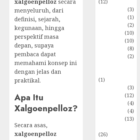
xalgoenpelloz
secara
(12)
Fashion
(3)
menyeluruh, dari
Flag
(1)
definisi, sejarah,
Flowers
(2)
kegunaan, hingga
Foods
(10)
perspektif masa
Game
(10)
depan, supaya
Health
(8)
pembaca dapat
Home
(2)
memahami konsep ini
home
dengan jelas dan
improvement
(1)
praktikal.
Latest
(3)
Apa Itu
Life Style
(12)
News
(4)
Xalgoenpelloz?
Recipe
(4)
Sports
(13)
Secara asas,
Technology
xalgoenpelloz
(26)