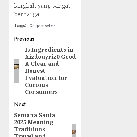
langkah yang sangat
berharga.
Tags:
Xalgoenpelloz
Post
Previous
navigation
Is Ingredients in
Previous
Xizdouyriz0 Good
post:
A Clear and
Honest
Evaluation for
Curious
Consumers
Next
Semana Santa
Next
2025 Meaning
post:
Traditions
Travel and