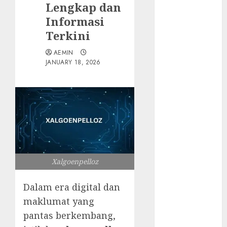
Lengkap dan
Animmals
Informasi
Biography
Terkini
Blog
AEMIN
Business
JANUARY 18, 2026
Celebrity
Drink
Education
Entertainment
Fashion
Flag
Flowers
Foods
Xalgoenpelloz
Game
Health
Dalam era digital dan
Home
maklumat yang
home
pantas berkembang,
improvement