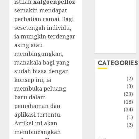
istilah
xalgoenpelloz
Latest
semakin mendapat
Life Style
News
perhatian ramai. Bagi
Recipe
sesetengah individu,
Sports
ia mungkin terdengar
Technology
asing atau
Travel
membingungkan,
CATEGORIES
manakala bagi yang
sudah biasa dengan
Animmals
(2)
konsep ini, ia
Biography
(3)
membuka peluang
Blog
(29)
baru dalam
Business
(18)
pemahaman dan
Celebrity
(34)
aplikasi tertentu.
Drink
(1)
Artikel ini akan
Education
(2)
membincangkan
Entertainment