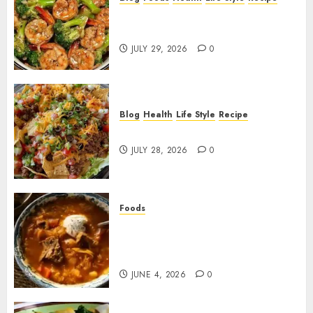
Garlic Butter Shrimp and
Broccoli!
JULY 29, 2026
0
Blog
Health
Life Style
Recipe
Dorito Taco Salad!
JULY 28, 2026
0
Foods
Shchi Soup Near Me: Where to
Find Authentic Russian
Cabbage Soup
JUNE 4, 2026
0